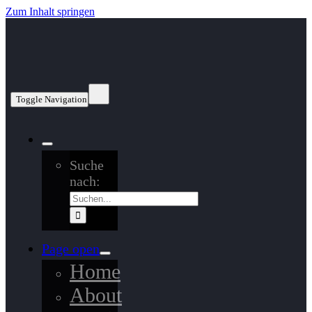
Zum Inhalt springen
Toggle Navigation
Suche
nach:
Page open
Home
About