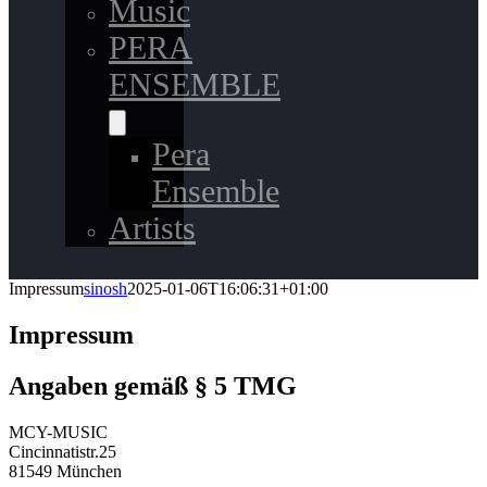
Music
PERA
ENSEMBLE
Pera
Ensemble
Artists
Impressum
sinosh
2025-01-06T16:06:31+01:00
Impressum
Angaben gemäß § 5 TMG
MCY-MUSIC
Cincinnatistr.25
81549 München